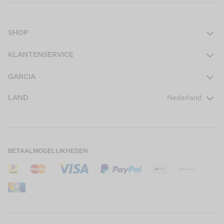
SHOP
Dames
KLANTENSERVICE
Heren
Contact
GARCIA
Girls Teens
Veelgestelde vragen
Over ons
LAND
Nederland
Boys Teens
Actievoorwaarden
GARCIA Stories
Girls Kids
Verzending
Our Responsible Journey
Boys Kids
Retourneren
Winkels
BETAALMOGELIJKHEDEN
Sale
Cookies
Careers
Mijn account
B2B Contactinformatie
Maattabel
B2B Portal
Saldo giftcard