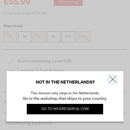
€55.99
30% korting
Originele prijs: €79.99
Kies maat
S
M
L
XL
XXL
XXXL
Gratis verzending vanaf €50
Levertijd 2-3 werkdagen
Gemakkelijk retourneren binnen 30 dagen
NOT IN THE NETHERLANDS?
This domain only ships to the Netherlands.
Go to the webshop that ships to your country.
Productdetails
GO TO
WEAREGARCIA.COM
Omschrijving & pasvorm