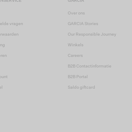
NSERVICE
GARCIA
Over ons
elde vragen
GARCIA Stories
orwaarden
Our Responsible Journey
ing
Winkels
eren
Careers
B2B Contactinformatie
ount
B2B Portal
el
Saldo giftcard