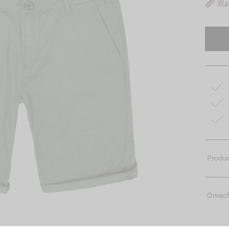
Wat
Produc
Omsch