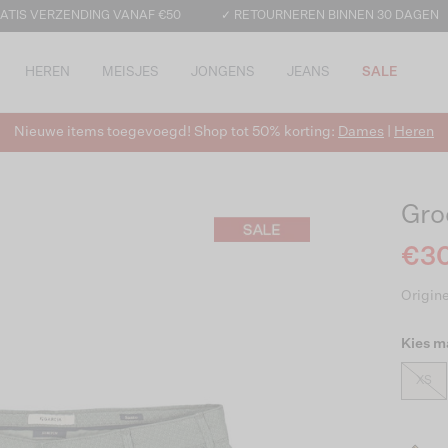
ATIS VERZENDING VANAF €50
✓ RETOURNEREN BINNEN 30 DAGEN
HEREN
MEISJES
JONGENS
JEANS
SALE
Nieuwe items toegevoegd! Shop tot 50% korting:
Dames
|
Heren
Gro
€30
Origine
Kies m
XS