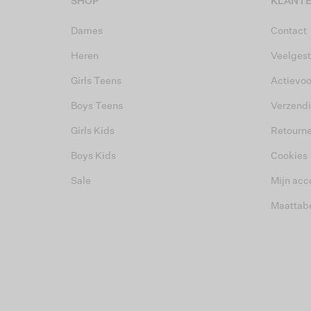
SHOP
KLANTE
Dames
Contact
Heren
Veelgest
Girls Teens
Actievo
Boys Teens
Verzend
Girls Kids
Retourn
Boys Kids
Cookies
Sale
Mijn acc
Maattab