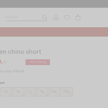
en chino short
.-
49% korting
le prijs: €59.99
aat
S
M
L
XL
XXL
XXXL