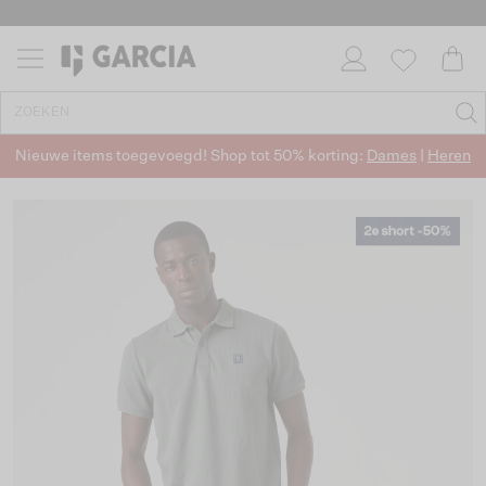
Nieuwe items toegevoegd! Shop tot 50% korting:
Dames
|
Heren