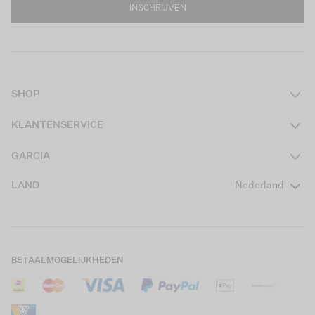
INSCHRIJVEN
SHOP
Dames
KLANTENSERVICE
Heren
Contact
GARCIA
Girls Teens
Veelgestelde vragen
Over ons
LAND
Nederland
Boys Teens
Actievoorwaarden
GARCIA Stories
Girls Kids
Verzending
Our Responsible Journey
Boys Kids
Retourneren
Winkels
BETAALMOGELIJKHEDEN
Sale
Cookies
Careers
Mijn account
B2B Contactinformatie