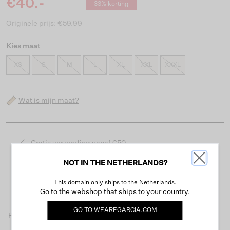
€40.-
33% korting
Originele prijs: €59.99
Kies maat
XS
S
M
L
XL
XXL
XXXL
Wat is mijn maat?
Gratis verzending vanaf €50
Levertijd 2-3 werkdagen
NOT IN THE NETHERLANDS?
Gemakkelijk retourneren binnen 30 dagen
This domain only ships to the Netherlands.
Go to the webshop that ships to your country.
GO TO
WEAREGARCIA.COM
Productdetails