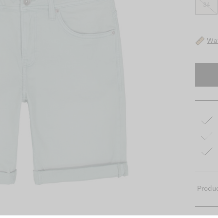
34
Wat
Produc