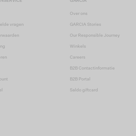
NSERVICE
GARCIA
Over ons
elde vragen
GARCIA Stories
orwaarden
Our Responsible Journey
ing
Winkels
eren
Careers
B2B Contactinformatie
ount
B2B Portal
el
Saldo giftcard