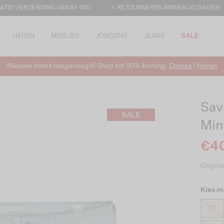
ATIS VERZENDING VANAF €50
✓ RETOURNEREN BINNEN 30 DAGEN
HEREN
MEISJES
JONGENS
JEANS
SALE
Nieuwe items toegevoegd! Shop tot 50% korting:
Dames
|
Heren
Sav
Min
€40
Origine
Kies m
27