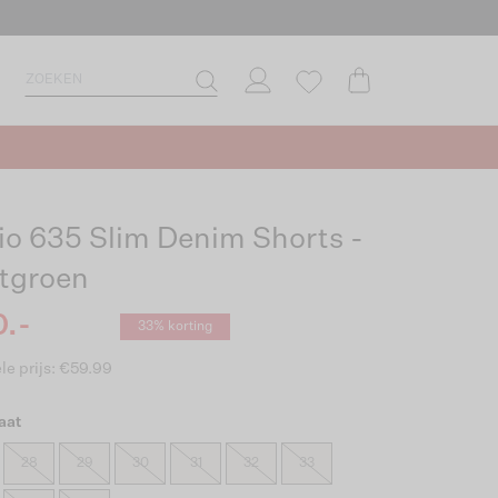
io 635 Slim Denim Shorts -
tgroen
.-
33% korting
le prijs: €59.99
aat
28
29
30
31
32
33