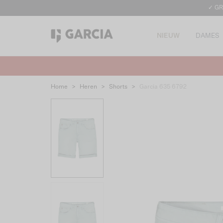
✓ GR
NIEUW
DAMES
Home
>
Heren
>
Shorts
>
Garcia 635 6792