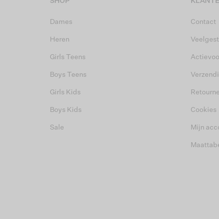
SHOP
KLANTE
Dames
Contact
Heren
Veelgest
Girls Teens
Actievo
Boys Teens
Verzend
Girls Kids
Retourn
Boys Kids
Cookies
Sale
Mijn acc
Maattab