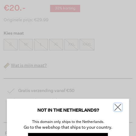
€20.-
33% korting
Originele prijs: €29.99
Kies maat
S
M
L
XL
XXL
XXXL
Wat is mijn maat?
Gratis verzending vanaf €50
Levertijd 2-3 werkdagen
Gemakkelijk retourneren binnen 30 dagen
NOT IN THE NETHERLANDS?
This domain only ships to the Netherlands.
Go to the webshop that ships to your country.
Productdetails