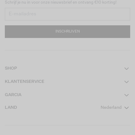
Schrijf je nu in voor onze nieuwsbrief en ontvang €10 korting!
INSCHRIJVEN
SHOP
Dames
KLANTENSERVICE
Heren
Contact
GARCIA
Girls Teens
Veelgestelde vragen
Over ons
LAND
Nederland
Boys Teens
Actievoorwaarden
GARCIA Stories
Girls Kids
Verzending
Our Responsible Journey
Boys Kids
Retourneren