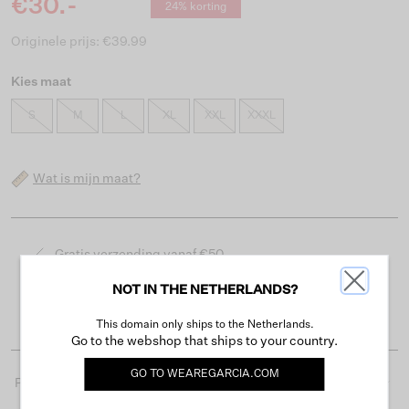
€30.-
24% korting
Originele prijs: €39.99
Kies maat
S
M
L
XL
XXL
XXXL
Wat is mijn maat?
Gratis verzending vanaf €50
Levertijd 2-3 werkdagen
NOT IN THE NETHERLANDS?
Gemakkelijk retourneren binnen 30 dagen
This domain only ships to the Netherlands.
Go to the webshop that ships to your country.
GO TO
WEAREGARCIA.COM
Productdetails