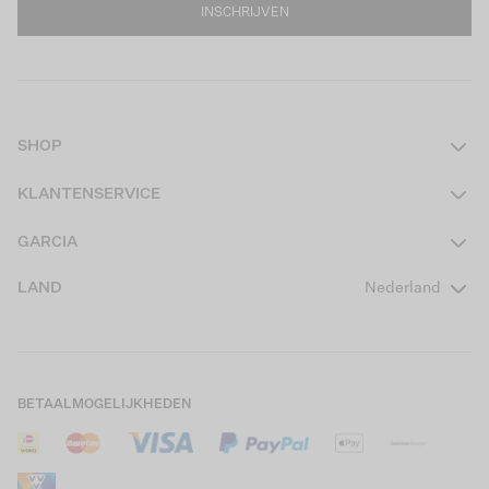
INSCHRIJVEN
SHOP
Dames
KLANTENSERVICE
Heren
Contact
GARCIA
Girls Teens
Veelgestelde vragen
Over ons
LAND
Nederland
Boys Teens
Actievoorwaarden
GARCIA Stories
Girls Kids
Verzending
Our Responsible Journey
Boys Kids
Retourneren
Winkels
BETAALMOGELIJKHEDEN
Sale
Cookies
Careers
Mijn account
B2B Contactinformatie