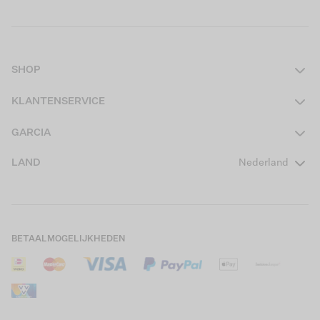
SHOP
Dames
KLANTENSERVICE
Heren
Contact
GARCIA
Girls Teens
Veelgestelde vragen
Over ons
LAND
Nederland
Boys Teens
Actievoorwaarden
GARCIA Stories
Girls Kids
Verzending
Our Responsible Journey
Boys Kids
Retourneren
Winkels
BETAALMOGELIJKHEDEN
Sale
Cookies
Careers
Mijn account
B2B Contactinformatie
Maattabel
B2B Portal