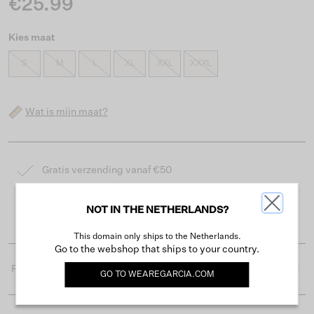
€25.99
Kies maat
S
M
L
XL
XXL
XXXL
Wat is mijn maat?
Gratis verzending vanaf €50
Levertijd 2-3 werkdagen
NOT IN THE NETHERLANDS?
Gemakkelijk retourneren binnen 30 dagen
This domain only ships to the Netherlands.
Go to the webshop that ships to your country.
Productdetails
GO TO
WEAREGARCIA.COM