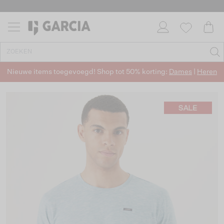
Nieuwe items toegevoegd! Shop tot 50% korting:
Dames
|
Heren