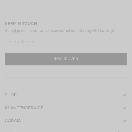
KEEP IN TOUCH
Schrijf je nu in voor onze nieuwsbrief en ontvang €10 korting!
INSCHRIJVEN
SHOP
Dames
KLANTENSERVICE
Heren
Contact
GARCIA
Girls Teens
Veelgestelde vragen
Over ons