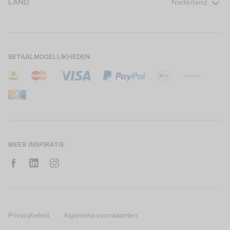
LAND
Nederland
Boys Teens
Actievoorwaarden
GARCIA Stories
Girls Kids
Verzending
Our Responsible Journey
Boys Kids
Retourneren
Winkels
BETAALMOGELIJKHEDEN
Sale
Cookies
Careers
Mijn account
B2B Contactinformatie
Maattabel
B2B Portal
Saldo giftcard
MEER INSPIRATIE
Privacybeleid
Algemene voorwaarden