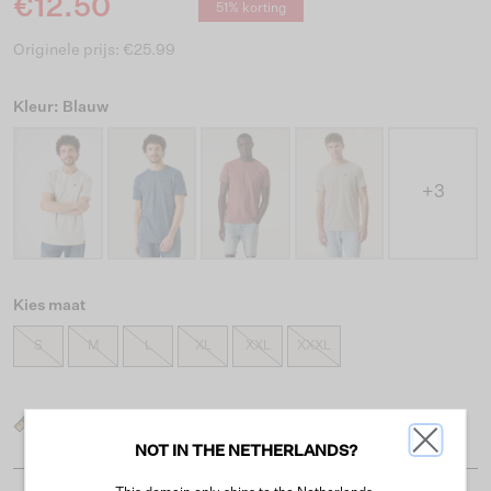
€12.50
51% korting
Originele prijs: €25.99
Kleur: Blauw
+3
Kies maat
S
M
L
XL
XXL
XXXL
Wat is mijn maat?
NOT IN THE NETHERLANDS?