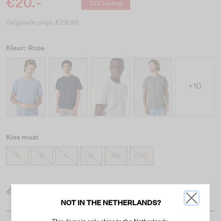
€20.-
33% korting
Originele prijs: €29.99
Kleur: Roze
+10
Kies maat
S
M
L
XL
XXL
XXXL
Wat is mijn maat?
NOT IN THE NETHERLANDS?