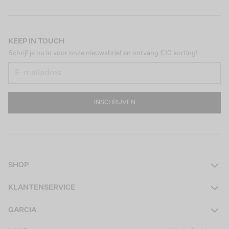
KEEP IN TOUCH
Schrijf je nu in voor onze nieuwsbrief en ontvang €10 korting!
INSCHRIJVEN
SHOP
Dames
KLANTENSERVICE
Heren
Contact
GARCIA
Girls Teens
Veelgestelde vragen
Over ons