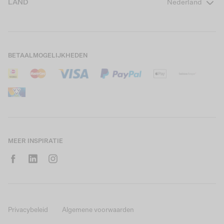
LAND
Nederland
Boys Teens
Actievoorwaarden
GARCIA Stories
Girls Kids
Verzending
Our Responsible Journey
Boys Kids
Retourneren
Winkels
BETAALMOGELIJKHEDEN
Sale
Cookies
Careers
Mijn account
B2B Contactinformatie
Maattabel
B2B Portal
Saldo giftcard
MEER INSPIRATIE
Privacybeleid
Algemene voorwaarden