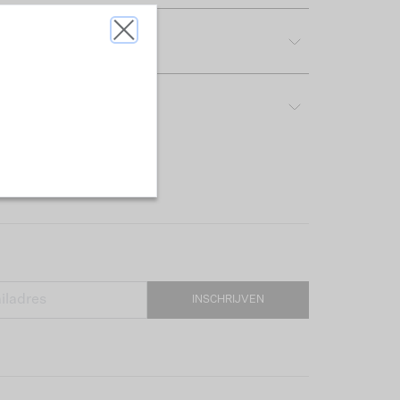
tdetails
rijving & pasvorm
INSCHRIJVEN