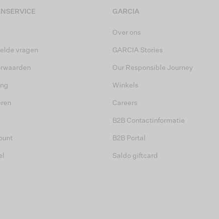
NSERVICE
GARCIA
Over ons
elde vragen
GARCIA Stories
orwaarden
Our Responsible Journey
ing
Winkels
eren
Careers
B2B Contactinformatie
ount
B2B Portal
el
Saldo giftcard