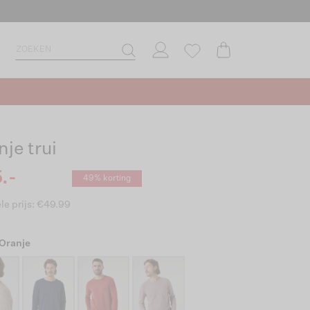
je trui
.-
49% korting
le prijs: €49.99
 Oranje