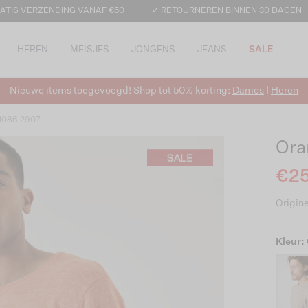
ATIS VERZENDING VANAF €50
✓ RETOURNEREN BINNEN 30 DAGEN
HEREN
MEISJES
JONGENS
JEANS
SALE
Nieuwe items toegevoegd! Shop tot 50% korting:
Dames
|
Heren
 1086 2907
Oran
€25
Origine
Kleur: