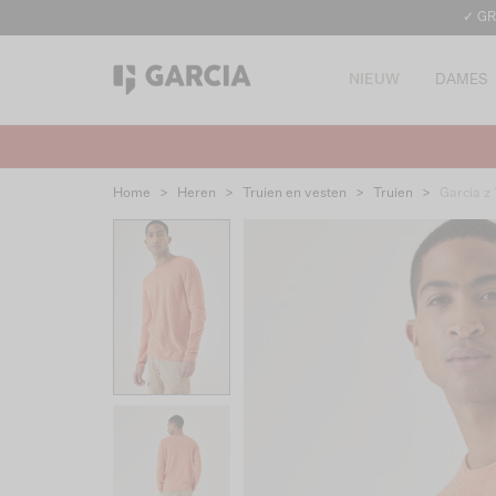
✓ GR
NIEUW
DAMES
Home
>
Heren
>
Truien en vesten
>
Truien
>
Garcia z