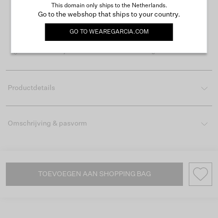
This domain only ships to the Netherlands.
Go to the webshop that ships to your country.
Gratis verzending vanaf €50
GO TO
WEAREGARCIA.COM
Levertijd 2-3 werkdagen
Gemakkelijk retourneren binnen 30 dagen
Productdetails
Omschrijving & pasvorm
TOEVOEGEN AAN SHOPPING BAG