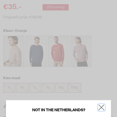
€35.-
29% korting
Originele prijs: €49.99
Kleur: Oranje
Kies maat
S
M
L
XL
XXL
XXXL
Wat is mijn maat?
NOT IN THE NETHERLANDS?