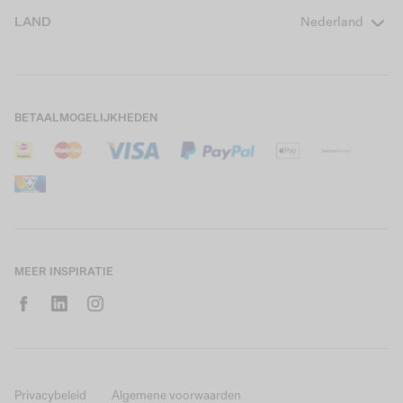
Veelgestelde vragen
Over ons
LAND
Nederland
Boys Teens
Actievoorwaarden
GARCIA Stories
Girls Kids
Verzending
Our Responsible Journey
Boys Kids
Retourneren
Winkels
BETAALMOGELIJKHEDEN
Sale
Cookies
Careers
Mijn account
B2B Contactinformatie
Maattabel
B2B Portal
Saldo giftcard
MEER INSPIRATIE
Privacybeleid
Algemene voorwaarden