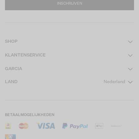
INSCHRIJVEN
SHOP
Dames
KLANTENSERVICE
Heren
Contact
GARCIA
Girls Teens
Veelgestelde vragen
Over ons
LAND
Nederland
Boys Teens
Actievoorwaarden
GARCIA Stories
Girls Kids
Verzending
Our Responsible Journey
Boys Kids
Retourneren
Winkels
BETAALMOGELIJKHEDEN
Sale
Cookies
Careers
Mijn account
B2B Contactinformatie