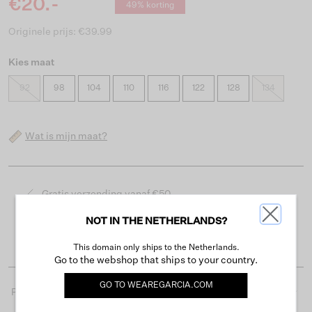
€20.-
49% korting
Originele prijs: €39.99
Kies maat
92
98
104
110
116
122
128
134
Wat is mijn maat?
Gratis verzending vanaf €50
Levertijd 2-3 werkdagen
NOT IN THE NETHERLANDS?
Gemakkelijk retourneren binnen 30 dagen
This domain only ships to the Netherlands.
Go to the webshop that ships to your country.
GO TO
WEAREGARCIA.COM
Productdetails