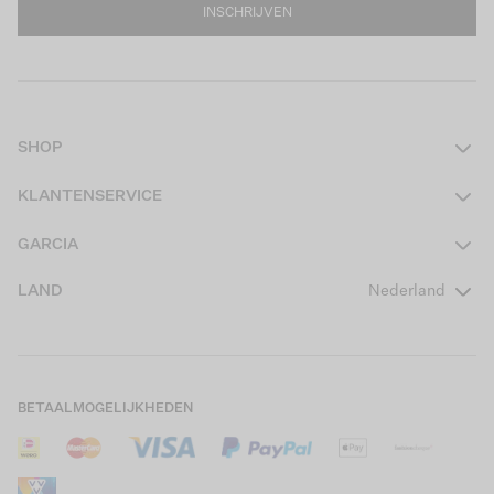
INSCHRIJVEN
SHOP
Dames
KLANTENSERVICE
Heren
Contact
GARCIA
Girls Teens
Veelgestelde vragen
Over ons
LAND
Nederland
Boys Teens
Actievoorwaarden
GARCIA Stories
Girls Kids
Verzending
Our Responsible Journey
Boys Kids
Retourneren
Winkels
BETAALMOGELIJKHEDEN
Sale
Cookies
Careers
Mijn account
B2B Contactinformatie