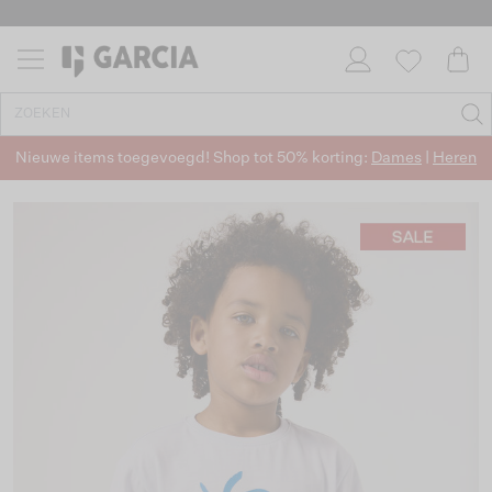
Nieuwe items toegevoegd! Shop tot 50% korting:
Dames
|
Heren