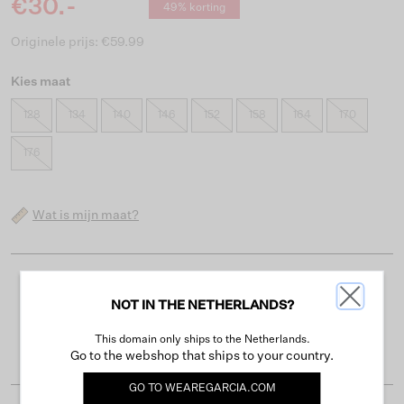
€30.-
49% korting
Originele prijs: €59.99
Kies maat
128
134
140
146
152
158
164
170
176
Wat is mijn maat?
Gratis verzending vanaf €50
NOT IN THE NETHERLANDS?
Levertijd 2-3 werkdagen
This domain only ships to the Netherlands.
Gemakkelijk retourneren binnen 30 dagen
Go to the webshop that ships to your country.
GO TO
WEAREGARCIA.COM