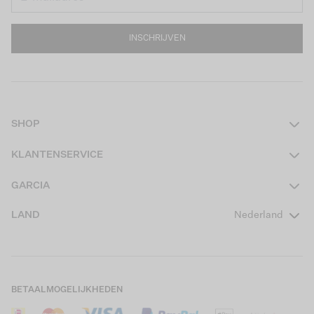
INSCHRIJVEN
SHOP
Dames
KLANTENSERVICE
Heren
Contact
GARCIA
Girls Teens
Veelgestelde vragen
Over ons
LAND
Nederland
Boys Teens
Actievoorwaarden
GARCIA Stories
Girls Kids
Verzending
Our Responsible Journey
Boys Kids
Retourneren
Winkels
BETAALMOGELIJKHEDEN
Sale
Cookies
Careers