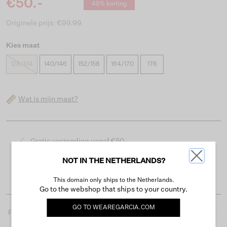
€50.-
49% korting
Originele prijs: €99.99
Kies maat
128/134
140/146
152/158
164/170
176
Wat is mijn maat?
Gratis verzending vanaf €50
Levertijd 2-3 werkdagen
NOT IN THE NETHERLANDS?
Gemakkelijk retourneren binnen 30 dagen
This domain only ships to the Netherlands.
Go to the webshop that ships to your country.
GO TO
WEAREGARCIA.COM
Productdetails