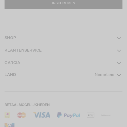
INSCHRIJVEN
SHOP
Dames
KLANTENSERVICE
Heren
Contact
GARCIA
Girls Teens
Veelgestelde vragen
Over ons
LAND
Nederland
Boys Teens
Actievoorwaarden
GARCIA Stories
Girls Kids
Verzending
Our Responsible Journey
Boys Kids
Retourneren
Winkels
BETAALMOGELIJKHEDEN
Sale
Cookies
Careers
Mijn account
B2B Contactinformatie