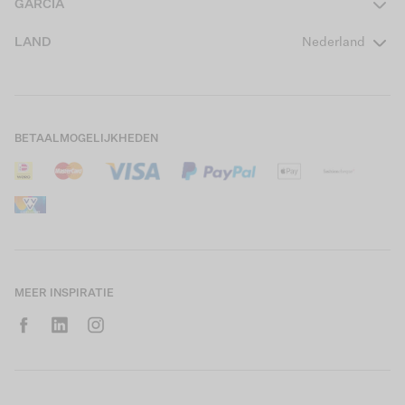
GARCIA
Girls Teens
Veelgestelde vragen
Over ons
LAND
Nederland
Boys Teens
Actievoorwaarden
GARCIA Stories
Girls Kids
Verzending
Our Responsible Journey
Boys Kids
Retourneren
Winkels
BETAALMOGELIJKHEDEN
Sale
Cookies
Careers
Mijn account
B2B Contactinformatie
Maattabel
B2B Portal
Saldo giftcard
MEER INSPIRATIE