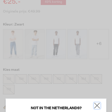
€25.-
49% korting
Originele prijs: €49.99
Kleur: Zwart
+6
Kies maat
128
134
140
146
152
158
164
170
176
Wat is mijn maat?
NOT IN THE NETHERLANDS?