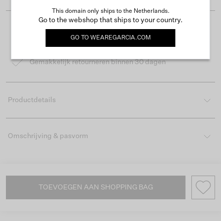
This domain only ships to the Netherlands.
Go to the webshop that ships to your country.
Gratis verzending vanaf €50
GO TO
WEAREGARCIA.COM
Levertijd 2-3 werkdagen
Gemakkelijk retourneren binnen 30 dagen
Productdetails
Omschrijving & pasvorm
TOEVOEGEN AAN SHOPPING BAG