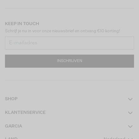
KEEP IN TOUCH
Schrijf je nu in voor onze nieuwsbrief en ontvang €10 korting!
INSCHRIJVEN
SHOP
Dames
KLANTENSERVICE
Heren
Contact
GARCIA
Girls Teens
Veelgestelde vragen
Over ons