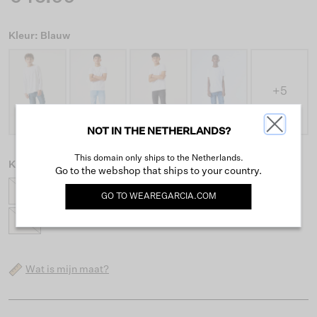
Kleur: Blauw
+5
NOT IN THE NETHERLANDS?
This domain only ships to the Netherlands.
Kies maat
Go to the webshop that ships to your country.
128
134
140
146
152
158
164
170
GO TO
WEAREGARCIA.COM
176
Wat is mijn maat?