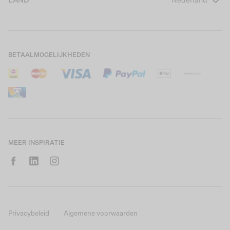
LAND
Nederland
Boys Teens
Actievoorwaarden
GARCIA Stories
Girls Kids
Verzending
Our Responsible Journey
Boys Kids
Retourneren
Winkels
BETAALMOGELIJKHEDEN
Sale
Cookies
Careers
Mijn account
B2B Contactinformatie
Maattabel
B2B Portal
Saldo giftcard
MEER INSPIRATIE
Privacybeleid
Algemene voorwaarden