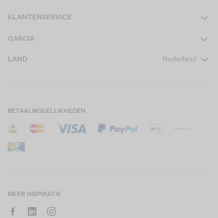
Dames
KLANTENSERVICE
Heren
Contact
GARCIA
Girls Teens
Veelgestelde vragen
Over ons
LAND
Nederland
Boys Teens
Actievoorwaarden
GARCIA Stories
Girls Kids
Verzending
Our Responsible Journey
Boys Kids
Retourneren
Winkels
BETAALMOGELIJKHEDEN
Sale
Cookies
Careers
Mijn account
B2B Contactinformatie
Maattabel
B2B Portal
Saldo giftcard
MEER INSPIRATIE