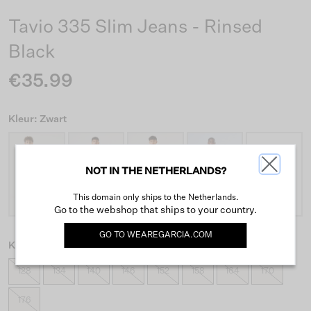
Tavio 335 Slim Jeans - Rinsed
Black
€35.99
Kleur: Zwart
NOT IN THE NETHERLANDS?
+5
This domain only ships to the Netherlands.
Go to the webshop that ships to your country.
GO TO
WEAREGARCIA.COM
Kies maat
128
134
140
146
152
158
164
170
176