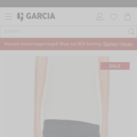
Nieuwe items toegevoegd! Shop tot 50% korting:
Dames
|
Heren