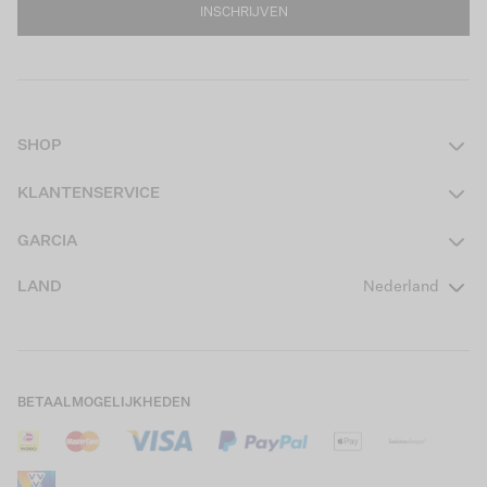
INSCHRIJVEN
SHOP
Dames
KLANTENSERVICE
Heren
Contact
GARCIA
Girls Teens
Veelgestelde vragen
Over ons
LAND
Nederland
Boys Teens
Actievoorwaarden
GARCIA Stories
Girls Kids
Verzending
Our Responsible Journey
Boys Kids
Retourneren
Winkels
BETAALMOGELIJKHEDEN
Sale
Cookies
Careers
Mijn account
B2B Contactinformatie