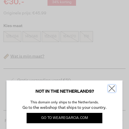
€30.-
34% korting
Originele prijs: €45.99
Kies maat
128/134
140/146
152/158
164/170
176
Wat is mijn maat?
Gratis verzending vanaf €50
Levertijd 2-3 werkdagen
NOT IN THE NETHERLANDS?
Gemakkelijk retourneren binnen 30 dagen
This domain only ships to the Netherlands.
Go to the webshop that ships to your country.
GO TO
WEAREGARCIA.COM
Productdetails