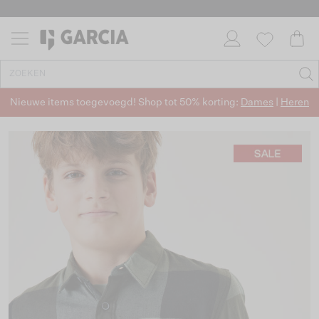
Nieuwe items toegevoegd! Shop tot 50% korting:
Dames
|
Heren