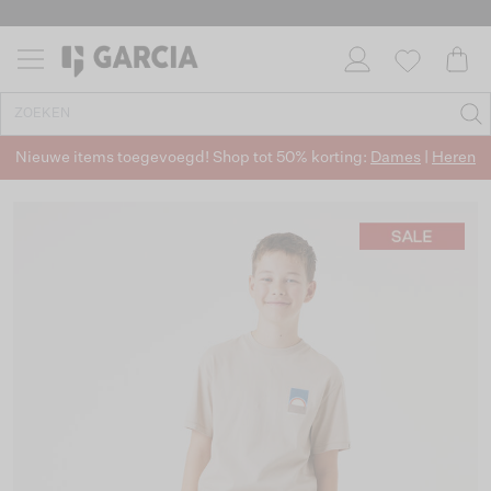
Nieuwe items toegevoegd! Shop tot 50% korting:
Dames
|
Heren