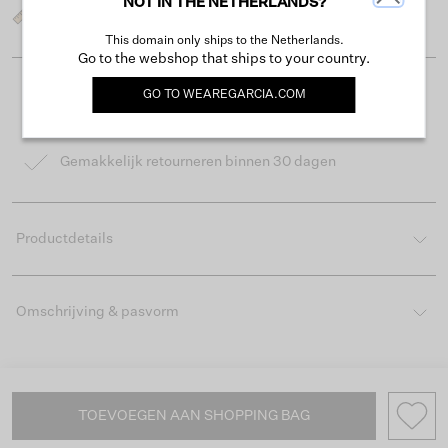
NOT IN THE NETHERLANDS?
Wat is mijn maat?
This domain only ships to the Netherlands.
Go to the webshop that ships to your country.
GO TO
WEAREGARCIA.COM
Gratis verzending vanaf €50
Levertijd 2-3 werkdagen
Gemakkelijk retourneren binnen 30 dagen
Productdetails
Omschrijving & pasvorm
TOEVOEGEN AAN SHOPPING BAG