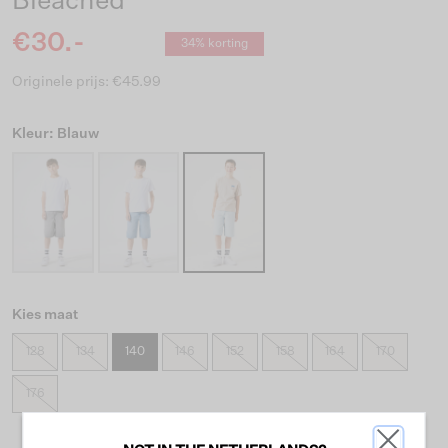
Bleached
€30.-
34% korting
Originele prijs: €45.99
Kleur: Blauw
Kies maat
128
134
140
146
152
158
164
170
176