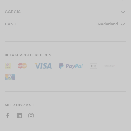
Heren
Contact
GARCIA
Girls Teens
Veelgestelde vragen
Over ons
LAND
Nederland
Boys Teens
Actievoorwaarden
GARCIA Stories
Girls Kids
Verzending
Our Responsible Journey
Boys Kids
Retourneren
Winkels
BETAALMOGELIJKHEDEN
Sale
Cookies
Careers
Mijn account
B2B Contactinformatie
Maattabel
B2B Portal
Saldo giftcard
MEER INSPIRATIE