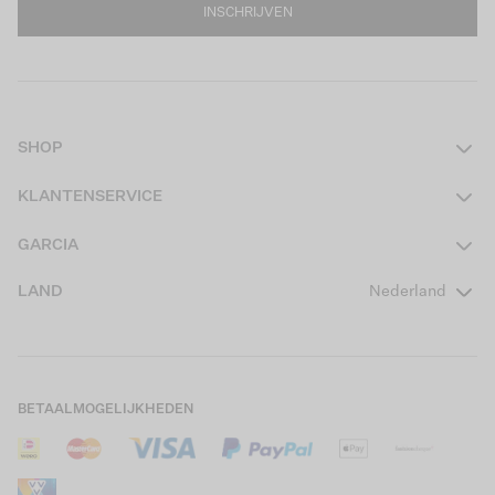
INSCHRIJVEN
SHOP
Dames
KLANTENSERVICE
Heren
Contact
GARCIA
Girls Teens
Veelgestelde vragen
Over ons
LAND
Nederland
Boys Teens
Actievoorwaarden
GARCIA Stories
Girls Kids
Verzending
Our Responsible Journey
Boys Kids
Retourneren
Winkels
BETAALMOGELIJKHEDEN
Sale
Cookies
Careers
Mijn account
B2B Contactinformatie