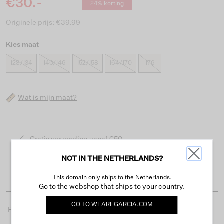
€30.-
24% korting
Originele prijs: €39.99
Kies maat
128/134
140/146
152/158
164/170
176
Wat is mijn maat?
Gratis verzending vanaf €50
Levertijd 2-3 werkdagen
NOT IN THE NETHERLANDS?
Gemakkelijk retourneren binnen 30 dagen
This domain only ships to the Netherlands.
Go to the webshop that ships to your country.
GO TO
WEAREGARCIA.COM
Productdetails