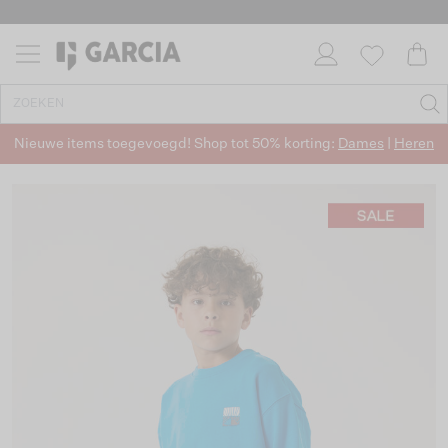
Nieuwe items toegevoegd! Shop tot 50% korting:
Dames
|
Heren