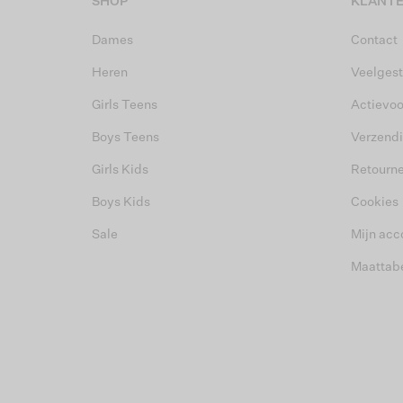
SHOP
KLANTE
Dames
Contact
Heren
Veelgest
Girls Teens
Actievo
Boys Teens
Verzend
Girls Kids
Retourn
Boys Kids
Cookies
Sale
Mijn acc
Maattab