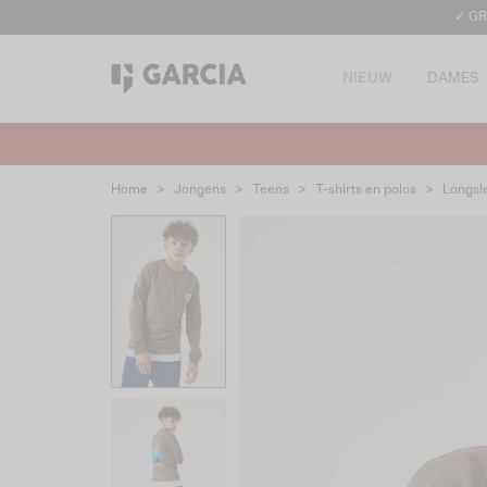
✓ GR
NIEUW
DAMES
Home
>
Jongens
>
Teens
>
T-shirts en polos
>
Longsl