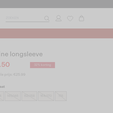
ine longsleeve
.50
32% korting
le prijs: €25.99
aat
4
140/146
152/158
164/170
176