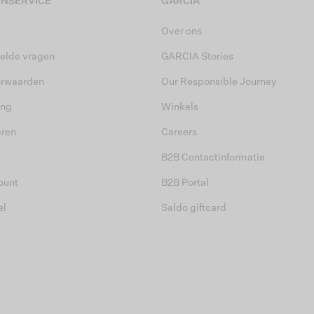
NSERVICE
GARCIA
Over ons
elde vragen
GARCIA Stories
orwaarden
Our Responsible Journey
ing
Winkels
eren
Careers
B2B Contactinformatie
ount
B2B Portal
el
Saldo giftcard