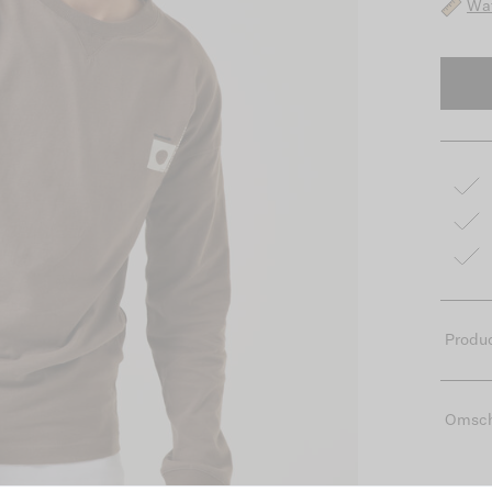
Wat
Produc
Omsch