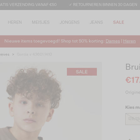
ATIS VERZENDING VANAF €50
✓ RETOURNEREN BINNEN 30 DAGEN
HEREN
MEISJES
JONGENS
JEANS
SALE
Nieuwe items toegevoegd! Shop tot 50% korting:
Dames
|
Heren
eeves
>
Garcia v 43601 1410
Bru
€17
Origine
Kies m
128/13