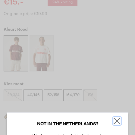
€15.-
24% korting
Originele prijs: €19.99
Kleur: Rood
Kies maat
128/134
140/146
152/158
164/170
176
Wat is mijn maat?
NOT IN THE NETHERLANDS?