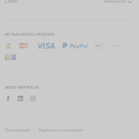
LAND
Nederland
Boys Teens
Actievoorwaarden
GARCIA Stories
Girls Kids
Verzending
Our Responsible Journey
Boys Kids
Retourneren
Winkels
BETAALMOGELIJKHEDEN
Sale
Cookies
Careers
Mijn account
B2B Contactinformatie
Maattabel
B2B Portal
Saldo giftcard
MEER INSPIRATIE
Privacybeleid
Algemene voorwaarden