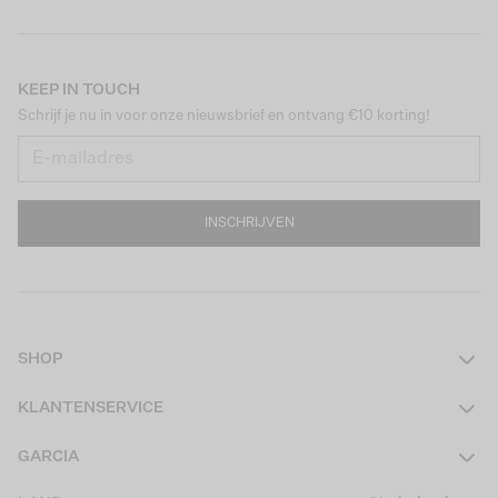
KEEP IN TOUCH
Schrijf je nu in voor onze nieuwsbrief en ontvang €10 korting!
INSCHRIJVEN
SHOP
Dames
KLANTENSERVICE
Heren
Contact
GARCIA
Girls Teens
Veelgestelde vragen
Over ons