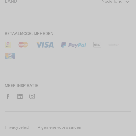
LAND
Nederland
Boys Teens
Actievoorwaarden
GARCIA Stories
Girls Kids
Verzending
Our Responsible Journey
Boys Kids
Retourneren
Winkels
BETAALMOGELIJKHEDEN
Sale
Cookies
Careers
Mijn account
B2B Contactinformatie
Maattabel
B2B Portal
Saldo giftcard
MEER INSPIRATIE
Privacybeleid
Algemene voorwaarden