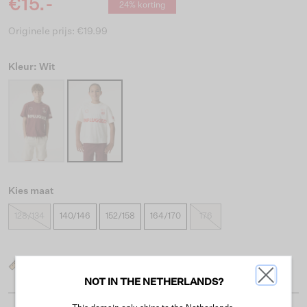
€15.-
24% korting
Originele prijs: €19.99
Kleur: Wit
Kies maat
128/134
140/146
152/158
164/170
176
Wat is mijn maat?
NOT IN THE NETHERLANDS?