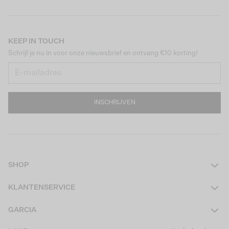
KEEP IN TOUCH
Schrijf je nu in voor onze nieuwsbrief en ontvang €10 korting!
INSCHRIJVEN
SHOP
Dames
KLANTENSERVICE
Heren
Contact
GARCIA
Girls Teens
Veelgestelde vragen
Over ons