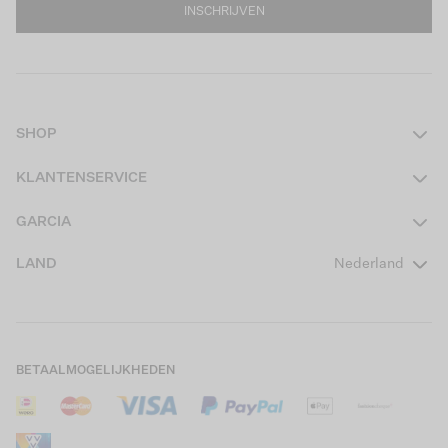
INSCHRIJVEN
SHOP
Dames
KLANTENSERVICE
Heren
Contact
GARCIA
Girls Teens
Veelgestelde vragen
Over ons
LAND
Nederland
Boys Teens
Actievoorwaarden
GARCIA Stories
Girls Kids
Verzending
Our Responsible Journey
Boys Kids
Retourneren
Winkels
BETAALMOGELIJKHEDEN
Sale
Cookies
Careers
Mijn account
B2B Contactinformatie