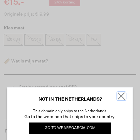
€15.-
24% korting
Originele prijs: €19.99
Kies maat
128/134
140/146
152/158
164/170
176
Wat is mijn maat?
Gratis verzending vanaf €50
Levertijd 2-3 werkdagen
NOT IN THE NETHERLANDS?
Gemakkelijk retourneren binnen 30 dagen
This domain only ships to the Netherlands.
Go to the webshop that ships to your country.
GO TO
WEAREGARCIA.COM
Productdetails