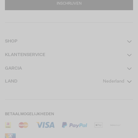
INSCHRIJVEN
SHOP
Dames
KLANTENSERVICE
Heren
Contact
GARCIA
Girls Teens
Veelgestelde vragen
Over ons
LAND
Nederland
Boys Teens
Actievoorwaarden
GARCIA Stories
Girls Kids
Verzending
Our Responsible Journey
Boys Kids
Retourneren
Winkels
BETAALMOGELIJKHEDEN
Sale
Cookies
Careers
Mijn account
B2B Contactinformatie