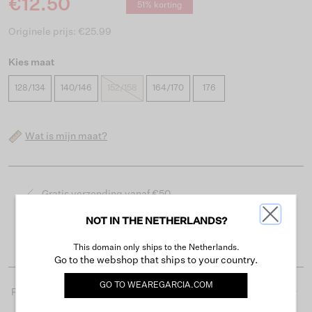
€12.50
51% korting
Originele prijs: €25.99
Kies maat
128/134
140/146
152/158
164/170
176
Wat is mijn maat?
Gratis verzending vanaf €50
Levertijd 2-3 werkdagen
NOT IN THE NETHERLANDS?
Gemakkelijk retourneren binnen 30 dagen
This domain only ships to the Netherlands.
Go to the webshop that ships to your country.
GO TO
WEAREGARCIA.COM
Productdetails