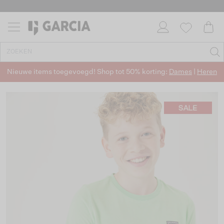
Nieuwe items toegevoegd! Shop tot 50% korting:
Dames
|
Heren