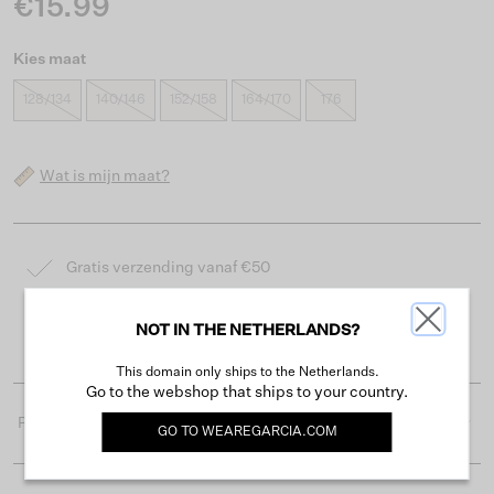
€15.99
Kies maat
128/134
140/146
152/158
164/170
176
Wat is mijn maat?
Gratis verzending vanaf €50
Levertijd 2-3 werkdagen
NOT IN THE NETHERLANDS?
Gemakkelijk retourneren binnen 30 dagen
This domain only ships to the Netherlands.
Go to the webshop that ships to your country.
Productdetails
GO TO
WEAREGARCIA.COM