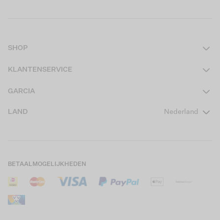
SHOP
Dames
KLANTENSERVICE
Heren
Contact
GARCIA
Girls Teens
Veelgestelde vragen
Over ons
LAND
Nederland
Boys Teens
Actievoorwaarden
GARCIA Stories
Girls Kids
Verzending
Our Responsible Journey
Boys Kids
Retourneren
Winkels
BETAALMOGELIJKHEDEN
Sale
Cookies
Careers
Mijn account
B2B Contactinformatie
Maattabel
B2B Portal