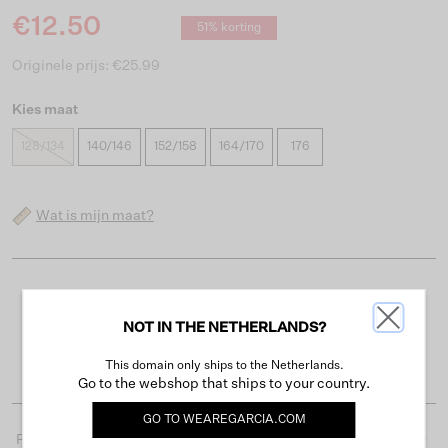
€12.50
51% korting
Originele prijs: €25.99
Kies maat
128/134
140/146
152/158
164/170
176
Wat is mijn maat?
Gratis verzending vanaf €50
NOT IN THE NETHERLANDS?
Levertijd 2-3 werkdagen
Gemakkelijk retourneren binnen 30 dagen
This domain only ships to the Netherlands.
Go to the webshop that ships to your country.
GO TO
WEAREGARCIA.COM
Productdetails