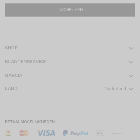
INSCHRIJVEN
SHOP
Dames
KLANTENSERVICE
Heren
Contact
GARCIA
Girls Teens
Veelgestelde vragen
Over ons
LAND
Nederland
Boys Teens
Actievoorwaarden
GARCIA Stories
Girls Kids
Verzending
Our Responsible Journey
Boys Kids
Retourneren
Winkels
BETAALMOGELIJKHEDEN
Sale
Cookies
Careers
Mijn account