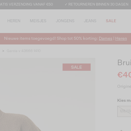
ATIS VERZENDING VANAF €50
✓ RETOURNEREN BINNEN 30 DAGEN
HEREN
MEISJES
JONGENS
JEANS
SALE
Nieuwe items toegevoegd! Shop tot 50% korting:
Dames
|
Heren
>
Garcia v 43666 1410
Bru
€40
Origine
Kies m
128/13