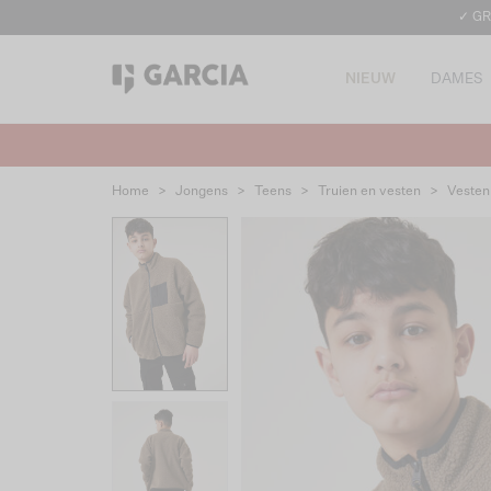
✓ GR
NIEUW
DAMES
Home
>
Jongens
>
Teens
>
Truien en vesten
>
Vesten