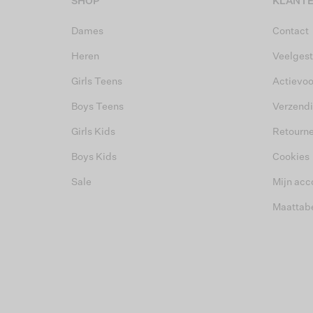
SHOP
KLANTE
Dames
Contact
Heren
Veelgest
Girls Teens
Actievo
Boys Teens
Verzend
Girls Kids
Retourn
Boys Kids
Cookies
Sale
Mijn acc
Maattab