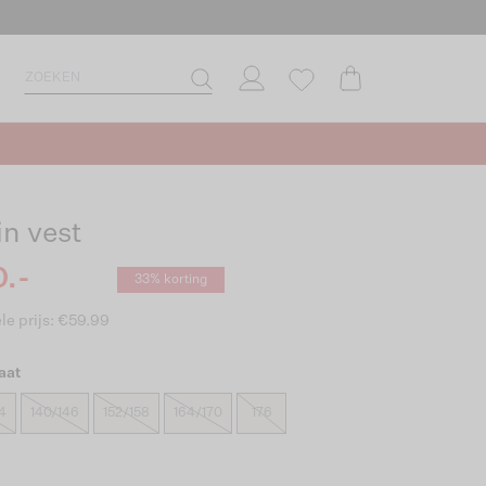
in vest
.-
33% korting
le prijs: €59.99
aat
4
140/146
152/158
164/170
176