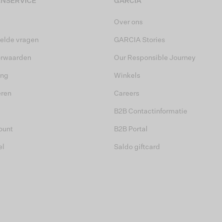
NSERVICE
GARCIA
Over ons
elde vragen
GARCIA Stories
orwaarden
Our Responsible Journey
ing
Winkels
eren
Careers
B2B Contactinformatie
ount
B2B Portal
el
Saldo giftcard