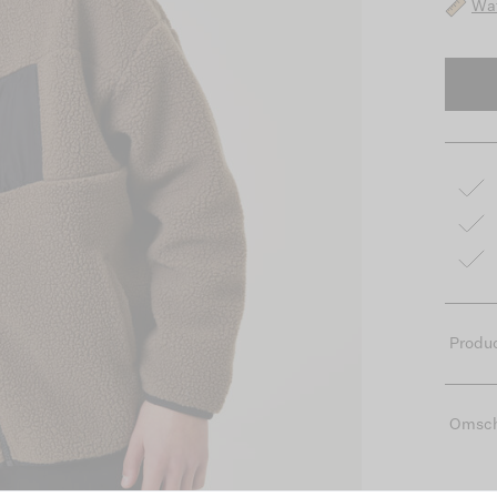
Wat
Produc
Omsch