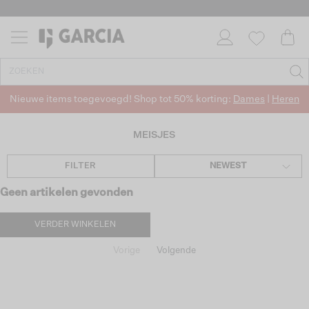
Nieuwe items toegevoegd! Shop tot 50% korting:
Dames
|
Heren
MEISJES
FILTER
NEWEST
Geen artikelen gevonden
VERDER WINKELEN
Vorige
Volgende