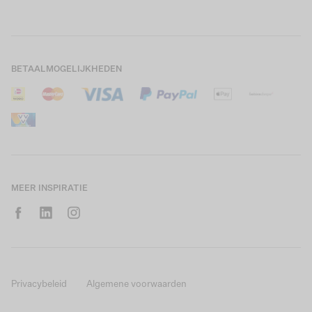
Boys Teens
Actievoorwaarden
GARCIA Stories
Girls Kids
Verzending
Our Responsible Journey
Boys Kids
Retourneren
Winkels
BETAALMOGELIJKHEDEN
Sale
Cookies
Careers
Mijn account
B2B Contactinformatie
Maattabel
B2B Portal
Saldo giftcard
MEER INSPIRATIE
Privacybeleid
Algemene voorwaarden