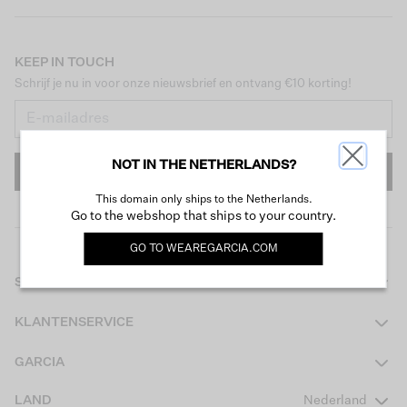
KEEP IN TOUCH
Schrijf je nu in voor onze nieuwsbrief en ontvang €10 korting!
NOT IN THE NETHERLANDS?
INSCHRIJVEN
This domain only ships to the Netherlands.
Go to the webshop that ships to your country.
GO TO
WEAREGARCIA.COM
SHOP
Dames
KLANTENSERVICE
Heren
Contact
GARCIA
Girls Teens
Veelgestelde vragen
Over ons
LAND
Nederland