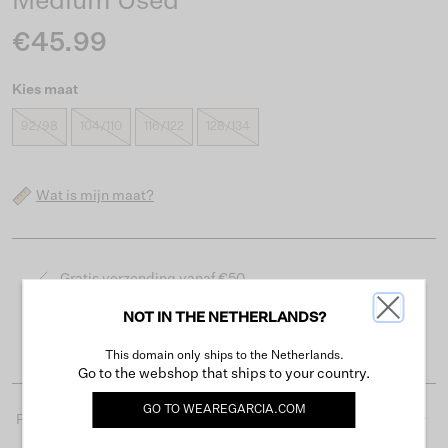
Medium Used
€45.99
Kies maat
92/98
104/110
116/122
128/134
Wat is mijn maat?
Gratis verzending vanaf €50
Levertijd 2-3 werkdagen
NOT IN THE NETHERLANDS?
Gemakkelijk retourneren binnen 30 dagen
This domain only ships to the Netherlands.
Go to the webshop that ships to your country.
GO TO
WEAREGARCIA.COM
Productdetails