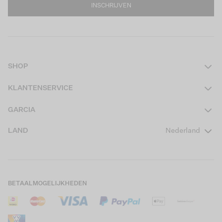
INSCHRIJVEN
SHOP
Dames
KLANTENSERVICE
Heren
Contact
GARCIA
Girls Teens
Veelgestelde vragen
Over ons
LAND
Nederland
Boys Teens
Actievoorwaarden
GARCIA Stories
Girls Kids
Verzending
Our Responsible Journey
Boys Kids
Retourneren
Winkels
BETAALMOGELIJKHEDEN
Sale
Cookies
Careers
Mijn account
B2B Contactinformatie