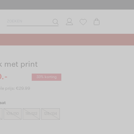
k met print
.-
33% korting
le prijs: €29.99
aat
104/110
116/122
128/134