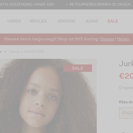
ATIS VERZENDING VANAF €50
✓ RETOURNEREN BINNEN 30 DAGEN
HEREN
MEISJES
JONGENS
JEANS
SALE
Nieuwe items toegevoegd! Shop tot 50% korting:
Dames
|
Heren
n
>
Garcia u 44481 6455
Jur
€20
Origine
Kies m
92/98