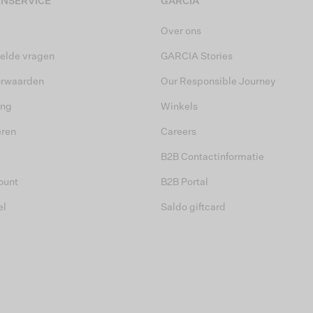
NSERVICE
GARCIA
Over ons
elde vragen
GARCIA Stories
orwaarden
Our Responsible Journey
ing
Winkels
eren
Careers
B2B Contactinformatie
ount
B2B Portal
el
Saldo giftcard