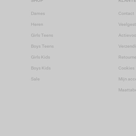
SHOP
KLANTE
Dames
Contact
Heren
Veelgest
Girls Teens
Actievo
Boys Teens
Verzend
Girls Kids
Retourn
Boys Kids
Cookies
Sale
Mijn acc
Maattab