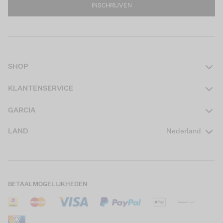
INSCHRIJVEN
SHOP
Dames
KLANTENSERVICE
Heren
Contact
GARCIA
Girls Teens
Veelgestelde vragen
Over ons
LAND
Nederland
Boys Teens
Actievoorwaarden
GARCIA Stories
Girls Kids
Verzending
Our Responsible Journey
Boys Kids
Retourneren
Winkels
BETAALMOGELIJKHEDEN
Sale
Cookies
Careers
Mijn account
B2B Contactinformatie