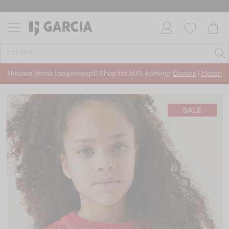
Nieuwe items toegevoegd! Shop tot 50% korting:
Dames
|
Heren