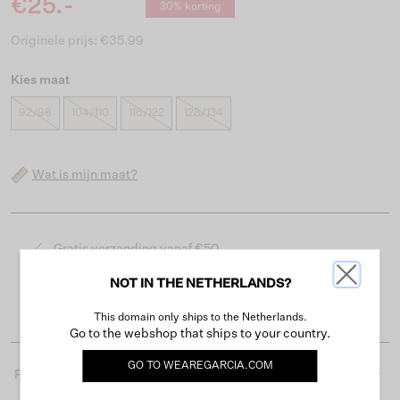
€25.-
30% korting
Originele prijs: €35.99
Kies maat
92/98
104/110
116/122
128/134
Wat is mijn maat?
Gratis verzending vanaf €50
Levertijd 2-3 werkdagen
NOT IN THE NETHERLANDS?
Gemakkelijk retourneren binnen 30 dagen
This domain only ships to the Netherlands.
Go to the webshop that ships to your country.
GO TO
WEAREGARCIA.COM
Productdetails