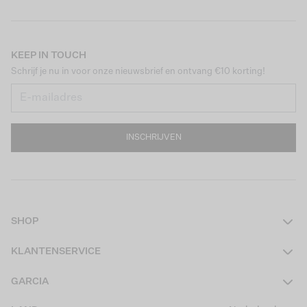
KEEP IN TOUCH
Schrijf je nu in voor onze nieuwsbrief en ontvang €10 korting!
INSCHRIJVEN
SHOP
Dames
KLANTENSERVICE
Heren
Contact
GARCIA
Girls Teens
Veelgestelde vragen
Over ons