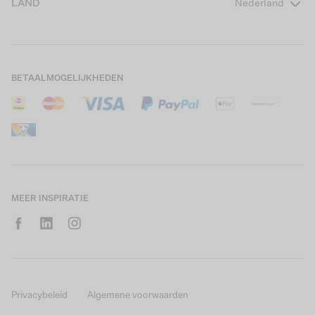
LAND
Nederland
Boys Teens
Actievoorwaarden
GARCIA Stories
Girls Kids
Verzending
Our Responsible Journey
Boys Kids
Retourneren
Winkels
BETAALMOGELIJKHEDEN
Sale
Cookies
Careers
Mijn account
B2B Contactinformatie
Maattabel
B2B Portal
Saldo giftcard
MEER INSPIRATIE
Privacybeleid
Algemene voorwaarden