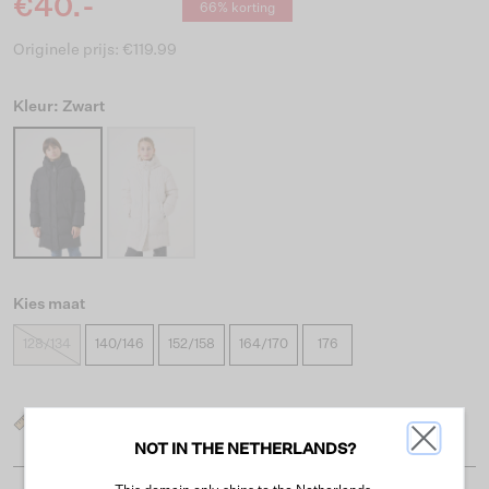
€40.-
66% korting
Originele prijs: €119.99
Kleur: Zwart
Kies maat
128/134
140/146
152/158
164/170
176
Wat is mijn maat?
NOT IN THE NETHERLANDS?