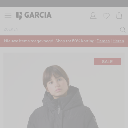
Nieuwe items toegevoegd! Shop tot 50% korting:
Dames
|
Heren