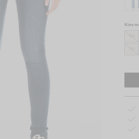
Kies m
128
170