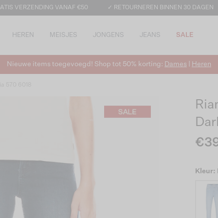
ATIS VERZENDING VANAF €50
✓ RETOURNEREN BINNEN 30 DAGEN
HEREN
MEISJES
JONGENS
JEANS
SALE
Nieuwe items toegevoegd! Shop tot 50% korting:
Dames
|
Heren
ia 570 6018
Ria
Dar
€39
Kleur: