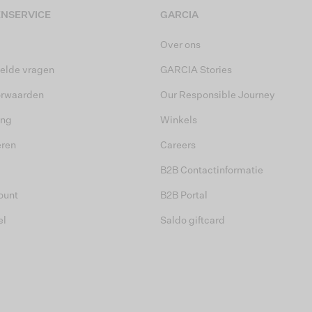
NSERVICE
GARCIA
Over ons
elde vragen
GARCIA Stories
orwaarden
Our Responsible Journey
ing
Winkels
eren
Careers
B2B Contactinformatie
ount
B2B Portal
el
Saldo giftcard