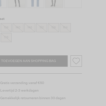
aat
134
140
146
152
158
164
176
TOEVOEGEN AAN SHOPPING BAG
Gratis verzending vanaf €50
Levertijd 2-3 werkdagen
Gemakkelijk retourneren binnen 30 dagen