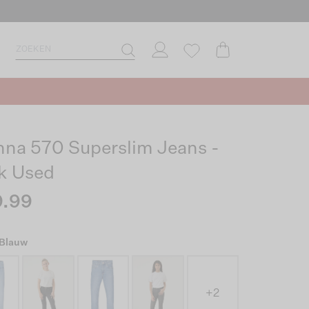
nna 570 Superslim Jeans -
k Used
.99
 Blauw
+2