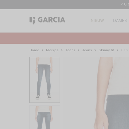
✓ GR
NIEUW
DAMES
Home
>
Meisjes
>
Teens
>
Jeans
>
Skinny fit
>
Garc