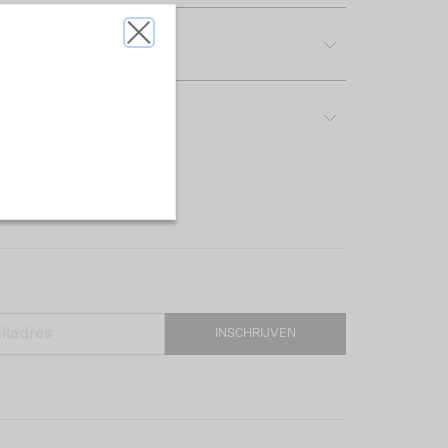
tdetails
rijving & pasvorm
INSCHRIJVEN