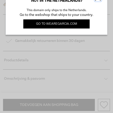
NOT IN THE NETHERLANDS?
Wat is mijn maat?
This domain only ships to the Netherlands.
Go to the webshop that ships to your country.
GO TO
WEAREGARCIA.COM
Gratis verzending vanaf €50
Levertijd 2-3 werkdagen
Gemakkelijk retourneren binnen 30 dagen
Productdetails
Omschrijving & pasvorm
TOEVOEGEN AAN SHOPPING BAG