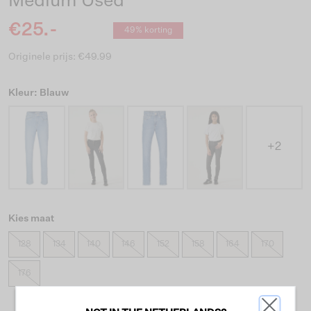
Medium Used
€25.-
49% korting
Originele prijs: €49.99
Kleur: Blauw
+2
Kies maat
128
134
140
146
152
158
164
170
176