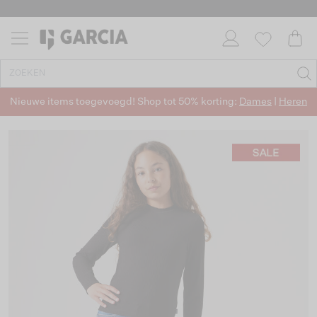
Nieuwe items toegevoegd! Shop tot 50% korting:
Dames
|
Heren