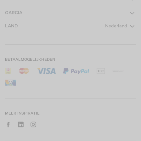
Heren
Contact
GARCIA
Girls Teens
Veelgestelde vragen
Over ons
LAND
Nederland
Boys Teens
Actievoorwaarden
GARCIA Stories
Girls Kids
Verzending
Our Responsible Journey
Boys Kids
Retourneren
Winkels
BETAALMOGELIJKHEDEN
Sale
Cookies
Careers
Mijn account
B2B Contactinformatie
Maattabel
B2B Portal
Saldo giftcard
MEER INSPIRATIE