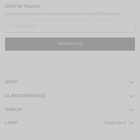
KEEP IN TOUCH
Schrijf je nu in voor onze nieuwsbrief en ontvang €10 korting!
INSCHRIJVEN
SHOP
Dames
KLANTENSERVICE
Heren
Contact
GARCIA
Girls Teens
Veelgestelde vragen
Over ons
LAND
Nederland
Boys Teens
Actievoorwaarden
GARCIA Stories
Girls Kids
Verzending