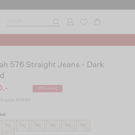
ah 576 Straight Jeans - Dark
d
.-
33% korting
le prijs: €59.99
aat
134
140
146
152
158
164