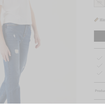
170
Wat
Produc