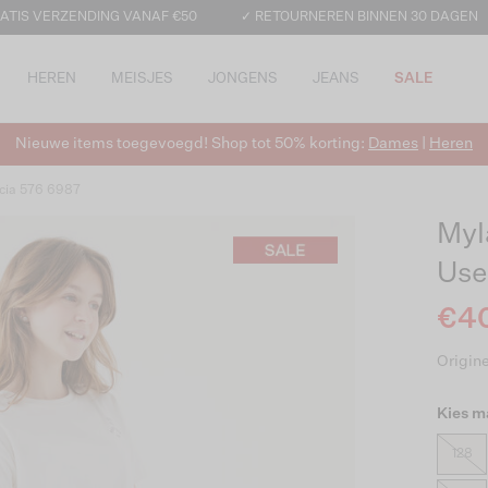
ATIS VERZENDING VANAF €50
✓ RETOURNEREN BINNEN 30 DAGEN
HEREN
MEISJES
JONGENS
JEANS
SALE
Nieuwe items toegevoegd! Shop tot 50% korting:
Dames
|
Heren
cia 576 6987
Myl
Use
€40
Origine
Kies m
128