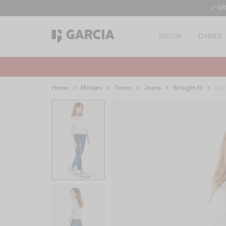
✓ GR
NIEUW
DAMES
Home
>
Meisjes
>
Teens
>
Jeans
>
Straight fit
>
Gar