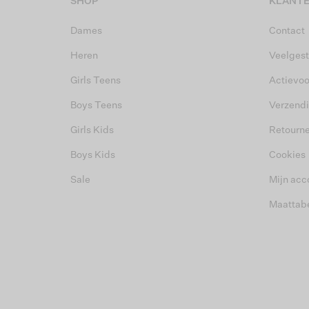
SHOP
KLANTE
Dames
Contact
Heren
Veelgest
Girls Teens
Actievo
Boys Teens
Verzend
Girls Kids
Retourn
Boys Kids
Cookies
Sale
Mijn acc
Maattab