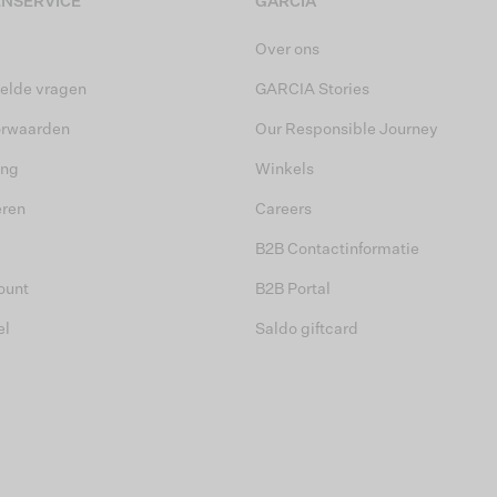
NSERVICE
GARCIA
Over ons
elde vragen
GARCIA Stories
orwaarden
Our Responsible Journey
ing
Winkels
eren
Careers
B2B Contactinformatie
ount
B2B Portal
el
Saldo giftcard