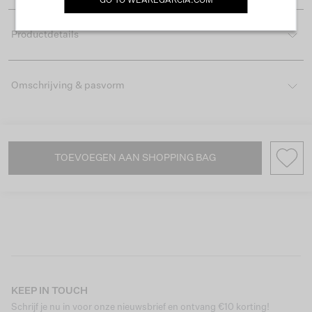
GO TO
WEAREGARCIA.COM
Productdetails
Omschrijving & pasvorm
TOEVOEGEN AAN SHOPPING BAG
KEEP IN TOUCH
Schrijf je nu in voor onze nieuwsbrief en ontvang €10 korting!