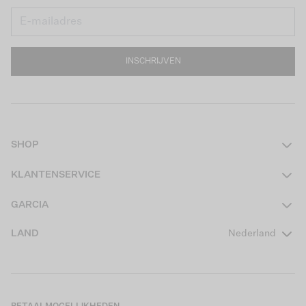
INSCHRIJVEN
SHOP
Dames
KLANTENSERVICE
Heren
Contact
GARCIA
Girls Teens
Veelgestelde vragen
Over ons
LAND
Nederland
Boys Teens
Actievoorwaarden
GARCIA Stories
Girls Kids
Verzending
Our Responsible Journey
Boys Kids
Retourneren
Winkels