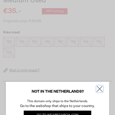
Medium Used
€35.-
29% korting
Originele prijs: €49.99
Kies maat
128
134
140
146
152
158
164
170
176
Wat is mijn maat?
NOT IN THE NETHERLANDS?
Gratis verzending vanaf €50
Levertijd 2-3 werkdagen
This domain only ships to the Netherlands.
Go to the webshop that ships to your country.
Gemakkelijk retourneren binnen 30 dagen