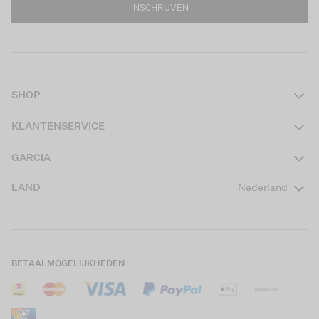
INSCHRIJVEN
SHOP
Dames
KLANTENSERVICE
Heren
Contact
GARCIA
Girls Teens
Veelgestelde vragen
Over ons
LAND
Nederland
Boys Teens
Actievoorwaarden
GARCIA Stories
Girls Kids
Verzending
Our Responsible Journey
Boys Kids
Retourneren
Winkels
BETAALMOGELIJKHEDEN
Sale
Cookies
Careers
Mijn account
B2B Contactinformatie