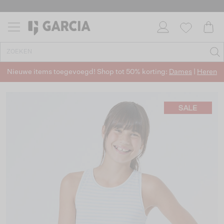
Nieuwe items toegevoegd! Shop tot 50% korting:
Dames
|
Heren