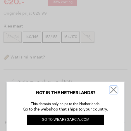
€20.-
33% korting
Originele prijs: €29.99
Kies maat
128/134
140/146
152/158
164/170
176
Wat is mijn maat?
Gratis verzending vanaf €50
Levertijd 2-3 werkdagen
NOT IN THE NETHERLANDS?
Gemakkelijk retourneren binnen 30 dagen
This domain only ships to the Netherlands.
Go to the webshop that ships to your country.
GO TO
WEAREGARCIA.COM
Productdetails