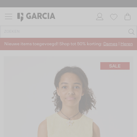
Nieuwe items toegevoegd! Shop tot 50% korting:
Dames
|
Heren