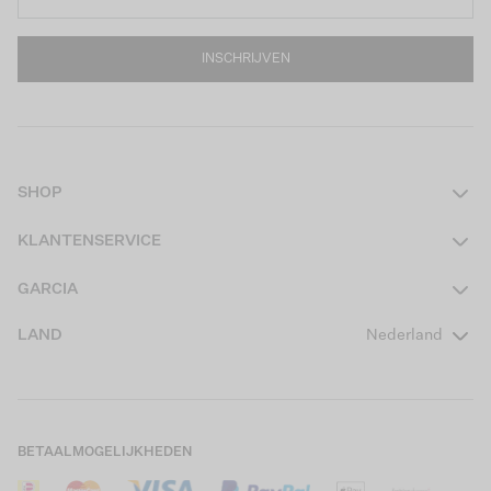
INSCHRIJVEN
SHOP
Dames
KLANTENSERVICE
Heren
Contact
GARCIA
Girls Teens
Veelgestelde vragen
Over ons
LAND
Nederland
Boys Teens
Actievoorwaarden
GARCIA Stories
Girls Kids
Verzending
Our Responsible Journey
Boys Kids
Retourneren
Winkels
BETAALMOGELIJKHEDEN
Sale
Cookies
Careers