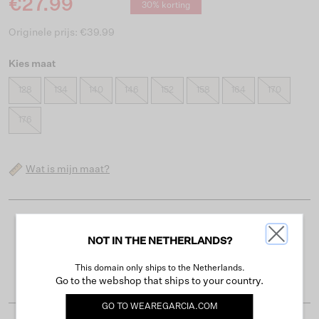
€27.99
30% korting
Originele prijs: €39.99
Kies maat
128
134
140
146
152
158
164
170
176
Wat is mijn maat?
Gratis verzending vanaf €50
NOT IN THE NETHERLANDS?
Levertijd 2-3 werkdagen
This domain only ships to the Netherlands.
Gemakkelijk retourneren binnen 30 dagen
Go to the webshop that ships to your country.
GO TO
WEAREGARCIA.COM