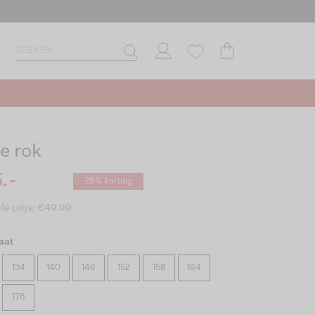
e rok
.-
29% korting
le prijs: €49.99
aat
134
140
146
152
158
164
176