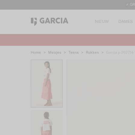
✓ GR
NIEUW
DAMES
Home
>
Meisjes
>
Teens
>
Rokken
>
Garcia p 262714