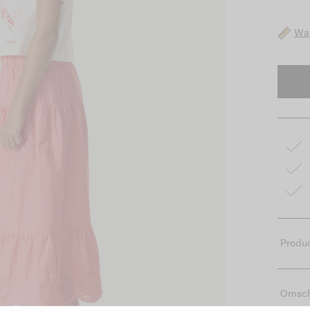
Wat
Produc
Omsch