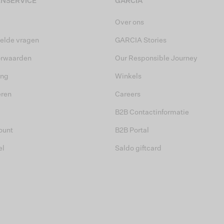
NSERVICE
GARCIA
Over ons
elde vragen
GARCIA Stories
orwaarden
Our Responsible Journey
ing
Winkels
eren
Careers
B2B Contactinformatie
ount
B2B Portal
el
Saldo giftcard