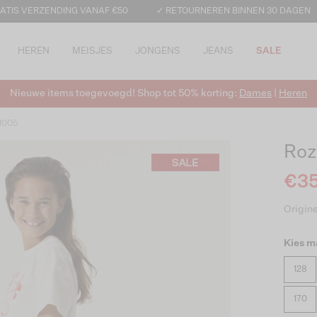
ATIS VERZENDING VANAF €50
✓ RETOURNEREN BINNEN 30 DAGEN
HEREN
MEISJES
JONGENS
JEANS
SALE
Nieuwe items toegevoegd! Shop tot 50% korting:
Dames
|
Heren
 1005
Roz
€35
Origine
Kies m
128
170