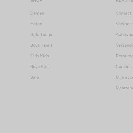
SHOP
KLANTE
Dames
Contact
Heren
Veelgest
Girls Teens
Actievo
Boys Teens
Verzend
Girls Kids
Retourn
Boys Kids
Cookies
Sale
Mijn acc
Maattab