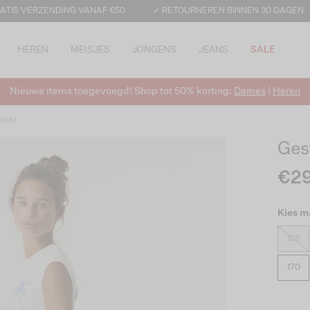
ATIS VERZENDING VANAF €50
✓ RETOURNEREN BINNEN 30 DAGEN
HEREN
MEISJES
JONGENS
JEANS
SALE
Nieuwe items toegevoegd! Shop tot 50% korting:
Dames
|
Heren
9041
Ges
€29
Kies m
128
170