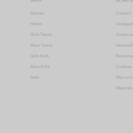
SHOP
KLANTE
Dames
Contact
Heren
Veelgest
Girls Teens
Actievo
Boys Teens
Verzend
Girls Kids
Retourn
Boys Kids
Cookies
Sale
Mijn acc
Maattab