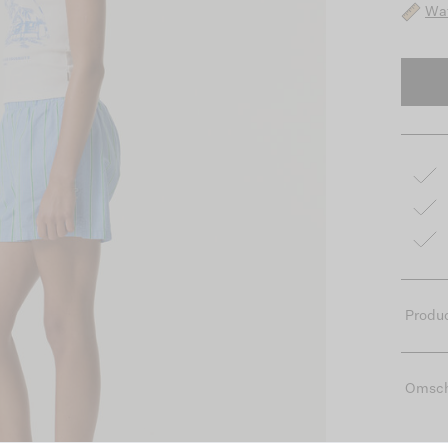
Wat
Produc
Omsch