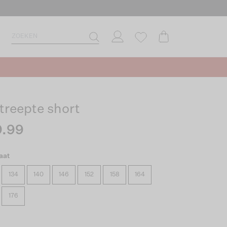
treepte short
.99
aat
134
140
146
152
158
164
176