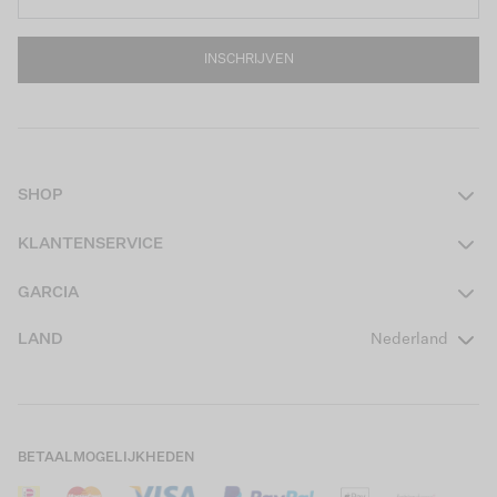
INSCHRIJVEN
SHOP
Dames
KLANTENSERVICE
Heren
Contact
GARCIA
Girls Teens
Veelgestelde vragen
Over ons
LAND
Nederland
Boys Teens
Actievoorwaarden
GARCIA Stories
Girls Kids
Verzending
Our Responsible Journey
Boys Kids
Retourneren
Winkels
BETAALMOGELIJKHEDEN
Sale
Cookies
Careers