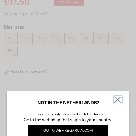
€17.50
32% korting
Originele prijs: €25.99
Kies maat
128
134
140
146
152
158
164
170
176
Wat is mijn maat?
Gratis verzending vanaf €50
NOT IN THE NETHERLANDS?
Levertijd 2-3 werkdagen
This domain only ships to the Netherlands.
Gemakkelijk retourneren binnen 30 dagen
Go to the webshop that ships to your country.
GO TO
WEAREGARCIA.COM