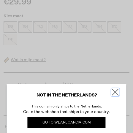
€29.99
Kies maat
128
134
140
146
152
158
164
170
176
Wat is mijn maat?
Gratis verzending vanaf €50
Levertijd 2-3 werkdagen
NOT IN THE NETHERLANDS?
Gemakkelijk retourneren binnen 30 dagen
This domain only ships to the Netherlands.
Go to the webshop that ships to your country.
GO TO
WEAREGARCIA.COM
Productdetails