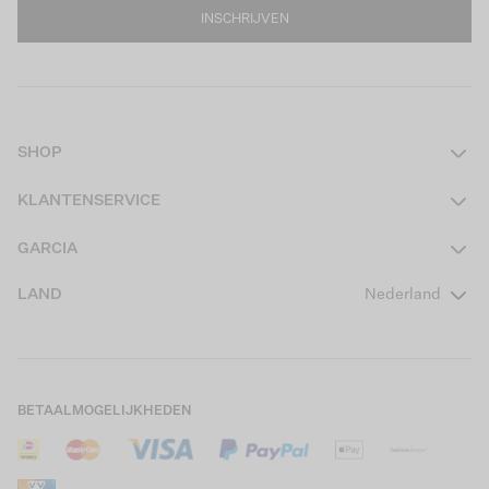
INSCHRIJVEN
SHOP
Dames
KLANTENSERVICE
Heren
Contact
GARCIA
Girls Teens
Veelgestelde vragen
Over ons
LAND
Nederland
Boys Teens
Actievoorwaarden
GARCIA Stories
Girls Kids
Verzending
Our Responsible Journey
Boys Kids
Retourneren
Winkels
BETAALMOGELIJKHEDEN
Sale
Cookies
Careers
Mijn account
B2B Contactinformatie