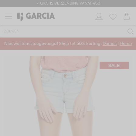
✓ GRATIS VERZENDING VANAF €50
✓ RETOURNEREN BINNEN 30 DAGEN
Nieuwe items toegevoegd! Shop tot 50% korting:
Dames
|
Heren