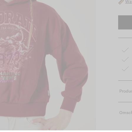
Wat
Produc
Omsch