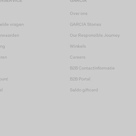
NSERVICE
GARCIA
Over ons
elde vragen
GARCIA Stories
orwaarden
Our Responsible Journey
ing
Winkels
eren
Careers
B2B Contactinformatie
ount
B2B Portal
el
Saldo giftcard