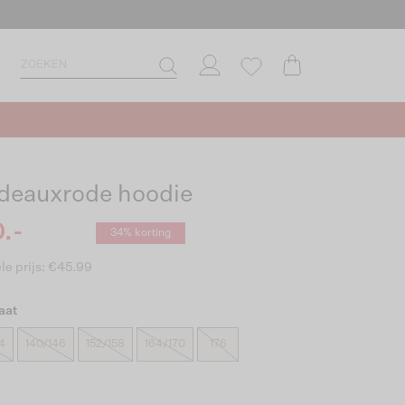
deauxrode hoodie
.-
34% korting
le prijs: €45.99
aat
4
140/146
152/158
164/170
176