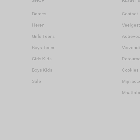
SHOP
KLANTE
Dames
Contact
Heren
Veelgest
Girls Teens
Actievo
Boys Teens
Verzend
Girls Kids
Retourn
Boys Kids
Cookies
Sale
Mijn acc
Maattab