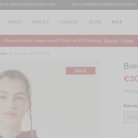
ATIS VERZENDING VANAF €50
✓ RETOURNEREN BINNEN 30 DAGEN
HEREN
MEISJES
JONGENS
JEANS
SALE
Nieuwe items toegevoegd! Shop tot 50% korting:
Dames
|
Heren
dies
>
Garcia v 42662 449
Bor
€30
Origine
Kies m
128/13