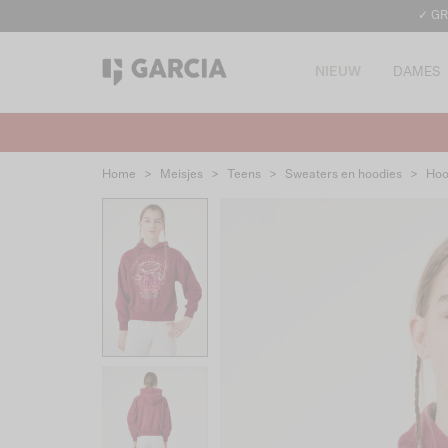
✓ GR
NIEUW
DAMES
Home
>
Meisjes
>
Teens
>
Sweaters en hoodies
>
Hoo