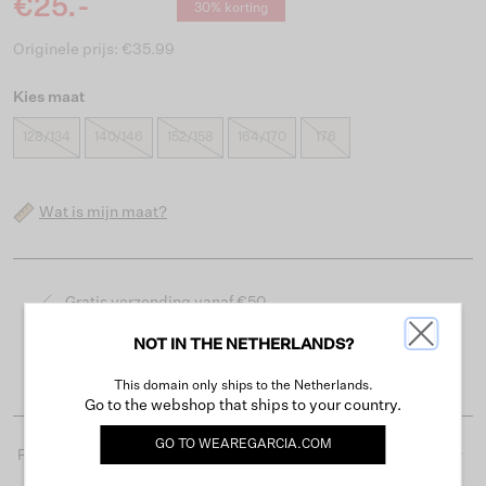
€25.-
30% korting
Originele prijs: €35.99
Kies maat
128/134
140/146
152/158
164/170
176
Wat is mijn maat?
Gratis verzending vanaf €50
Levertijd 2-3 werkdagen
NOT IN THE NETHERLANDS?
Gemakkelijk retourneren binnen 30 dagen
This domain only ships to the Netherlands.
Go to the webshop that ships to your country.
GO TO
WEAREGARCIA.COM
Productdetails