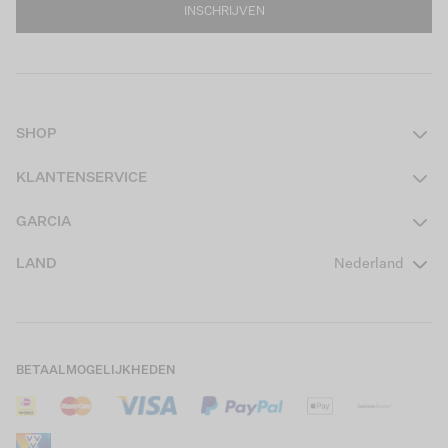
INSCHRIJVEN
SHOP
Dames
KLANTENSERVICE
Heren
Contact
GARCIA
Girls Teens
Veelgestelde vragen
Over ons
LAND
Nederland
Boys Teens
Actievoorwaarden
GARCIA Stories
Girls Kids
Verzending
Our Responsible Journey
Boys Kids
Retourneren
Winkels
BETAALMOGELIJKHEDEN
Sale
Cookies
Careers
Mijn account
B2B Contactinformatie