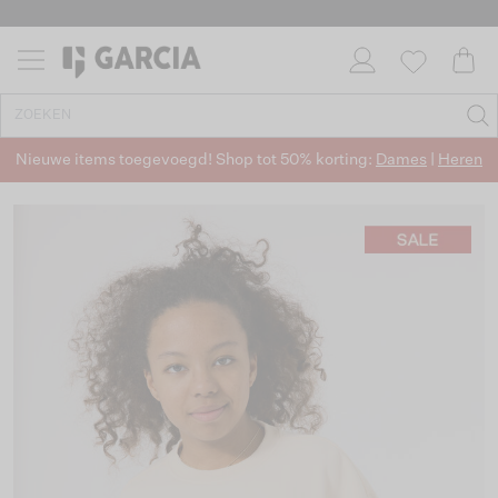
Nieuwe items toegevoegd! Shop tot 50% korting:
Dames
|
Heren