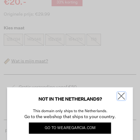
€20.-
33% korting
Originele prijs: €29.99
Kies maat
128/134
140/146
152/158
164/170
176
Wat is mijn maat?
Gratis verzending vanaf €50
Levertijd 2-3 werkdagen
NOT IN THE NETHERLANDS?
Gemakkelijk retourneren binnen 30 dagen
This domain only ships to the Netherlands.
Go to the webshop that ships to your country.
GO TO
WEAREGARCIA.COM
Productdetails