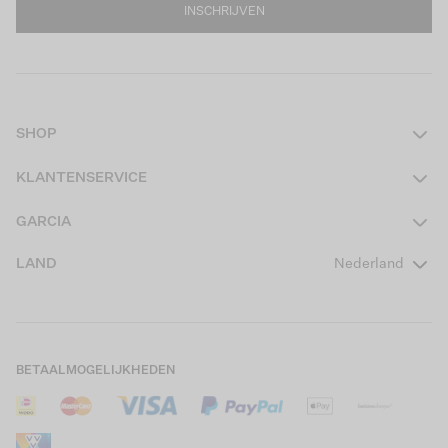
INSCHRIJVEN
SHOP
Dames
KLANTENSERVICE
Heren
Contact
GARCIA
Girls Teens
Veelgestelde vragen
Over ons
LAND
Nederland
Boys Teens
Actievoorwaarden
GARCIA Stories
Girls Kids
Verzending
Our Responsible Journey
Boys Kids
Retourneren
Winkels
BETAALMOGELIJKHEDEN
Sale
Cookies
Careers
Mijn account
B2B Contactinformatie