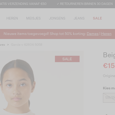
ATIS VERZENDING VANAF €50
✓ RETOURNEREN BINNEN 30 DAGEN
HEREN
MEISJES
JONGENS
JEANS
SALE
Nieuwe items toegevoegd! Shop tot 50% korting:
Dames
|
Heren
ves
>
Garcia v 42604 5058
Bei
€15
Origine
Kies m
128/13