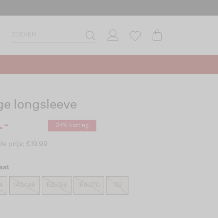
ge longsleeve
.-
24% korting
le prijs: €19.99
aat
4
140/146
152/158
164/170
176