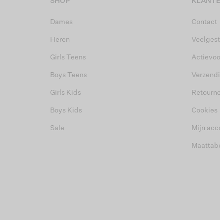
SHOP
KLANTE
Dames
Contact
Heren
Veelgest
Girls Teens
Actievo
Boys Teens
Verzend
Girls Kids
Retourn
Boys Kids
Cookies
Sale
Mijn acc
Maattab