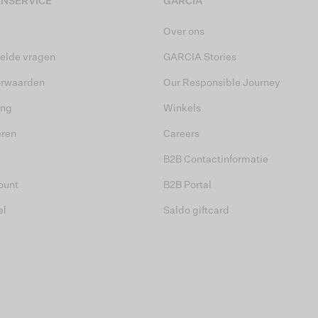
NSERVICE
GARCIA
Over ons
elde vragen
GARCIA Stories
orwaarden
Our Responsible Journey
ing
Winkels
eren
Careers
B2B Contactinformatie
ount
B2B Portal
el
Saldo giftcard