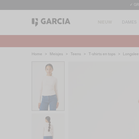
✓ GR
NIEUW
DAMES
Home
>
Meisjes
>
Teens
>
T-shirts en tops
>
Longslee