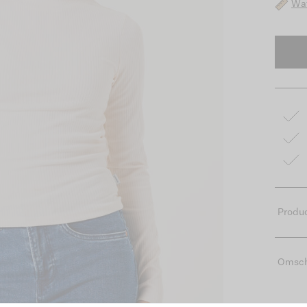
Wat
Produc
Omsch