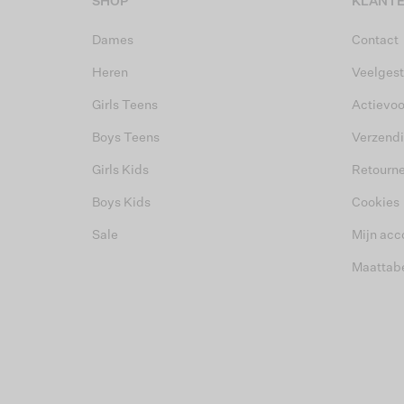
SHOP
KLANTE
Dames
Contact
Heren
Veelgest
Girls Teens
Actievo
Boys Teens
Verzend
Girls Kids
Retourn
Boys Kids
Cookies
Sale
Mijn acc
Maattab