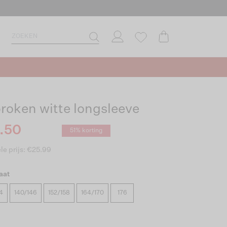
roken witte longsleeve
.50
51% korting
le prijs: €25.99
aat
4
140/146
152/158
164/170
176