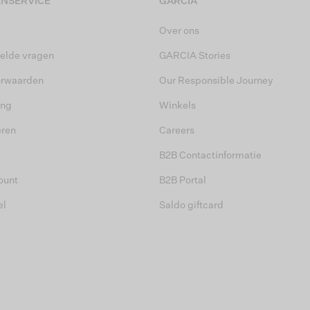
NSERVICE
GARCIA
Over ons
elde vragen
GARCIA Stories
orwaarden
Our Responsible Journey
ing
Winkels
eren
Careers
B2B Contactinformatie
ount
B2B Portal
el
Saldo giftcard