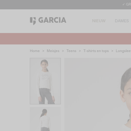
✓ GR
NIEUW
DAMES
Home
>
Meisjes
>
Teens
>
T-shirts en tops
>
Longslee