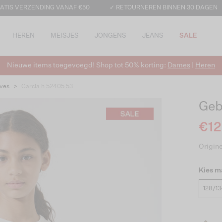
ATIS VERZENDING VANAF €50
✓ RETOURNEREN BINNEN 30 DAGEN
HEREN
MEISJES
JONGENS
JEANS
SALE
Nieuwe items toegevoegd! Shop tot 50% korting:
Dames
|
Heren
ves
>
Garcia h 52405 53
Geb
€12
Origine
Kies m
128/13