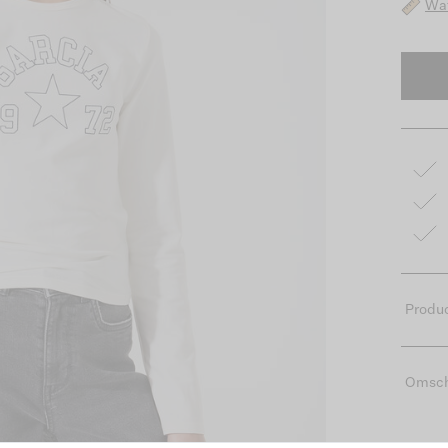
Wat
Produc
Omsch